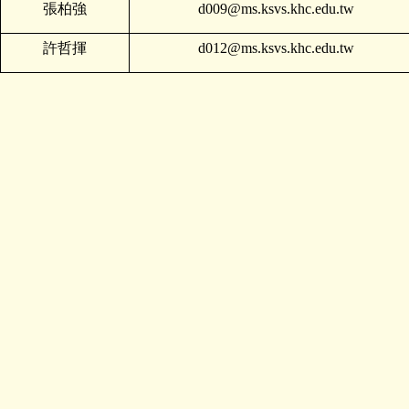
張柏強
d009@ms.ksvs.khc.edu.tw
許哲揮
d012@ms.ksvs.khc.edu.tw