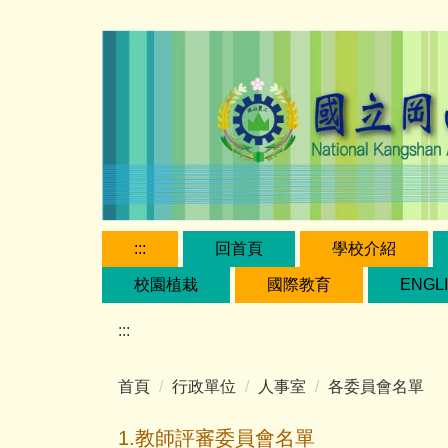
跳
到
主
要
內
容
區
:::
回首頁
學校介紹
校園植栽
國際教育
ENGL
:::
首頁
行政單位
人事室
各委員會名單
1.教師評審委員會名單