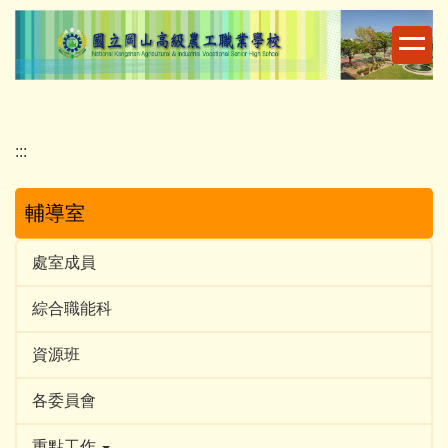
跳
到
主
要
內
容
:::
區
輔導室
處室成員
綜合職能科
資源班
各委員會
重點工作