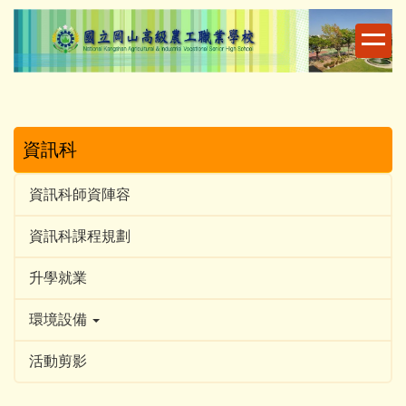
跳
到
主
要
內
容
區
資訊科
資訊科師資陣容
資訊科課程規劃
升學就業
環境設備
活動剪影