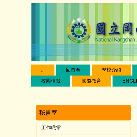
跳
到
主
要
內
容
區
:::
回首頁
學校介紹
校園植栽
國際教育
ENGL
秘書室
工作職掌