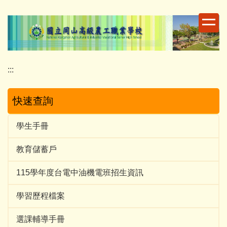
跳
到
主
要
內
容
:::
區
快速查詢
學生手冊
教育儲蓄戶
115學年度台電中油機電班招生資訊
學習歷程檔案
選課輔導手冊