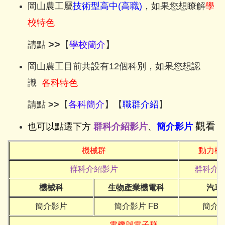
岡山農工屬
技術型高中(高職)
，如果您想瞭解
學
校特色
>>
請點
【
學校簡介
】
岡山農工目前共設有12個科別，如果您想認
識
各科特色
請點
>>
【
各科簡介
】【
職群介紹
】
觀看
也可以點選下方
群科介紹影片
、
簡介影片
機械群
動力機
群科介紹影片
群科介
機械科
生物產業機電科
汽車
簡介影片
簡介影片
FB
簡介
電機與電子群