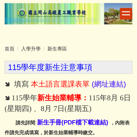
跳
到
主
要
內
容
首頁
入學升學
新生專區
區
115學年度新生注意事項
🢆 填寫
本土語言選課表單
(
網址連結
)
🢆 115學年
新生始業輔導：
115年8月 6日
(星期四)
、8月 7日(星期五)
新生手冊(PDF檔下載連結)
請先詳閱
，內附表
件請先完成填寫，於新生始業輔導時繳交。