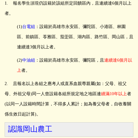
1. 報名學生須現仍設籍於該組所定回饋區內，且連續達6個月以上
者。
(1)
台電組
：設籍於高雄市永安區、彌陀區、小港區、林園
區、前鎮區、苓雅區、茄萣區、湖內區、路竹區、岡山區，且
連續達3個月以上者。
(2)
中油組
：設籍於高雄市永安區、彌陀區，且
連續達6個月以
上
者。
2. 且報名以上各組之應考人或直系血親尊親屬(如：父母、祖父
母、外祖父母)同一人曾設籍各組所規定地之地區連
續滿10年以上
者
(以同一人設籍時間計算，不得多人累計；如為養父母者，自收養關
係生效日起計算)。
認識岡山農工