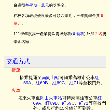
會獲得
每學期一萬元
的獎學金
。
在校各項表現優良最多可領六學期，三年獎學金
共
6
萬元
。
111學年度高一產業特殊需求類科(
園藝科
) 外加
2 名
獎
學金名額。
交通方式
捷運
搭乘捷運至
南岡山站
可轉乘高雄市公車
紅
69A
、紅
69B
、
紅
69C
、紅
71
等至校門外。
火車
搭乘火車至
岡山火車站
可轉乘高雄市公車
紅
69A
、紅
69B
、
紅
69C
、紅
71
等至校門
外，
或步行約15分鐘即可到達。