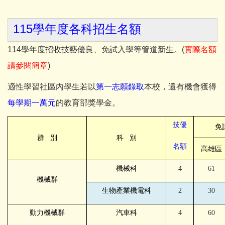
115學年度各科招生名額
114學年度招收技藝優良、免試入學等管道新生。(
實際名額
請參閱簡章
)
適性學習社區內學生若以
第一志願錄取
本校，還有機會獲得
每學期一萬元
的教育部獎學金。
技優
免
群
別
科
別
名額
高雄區
機械科
4
61
機械群
生物產業機電科
2
30
動力機械群
汽車科
4
60