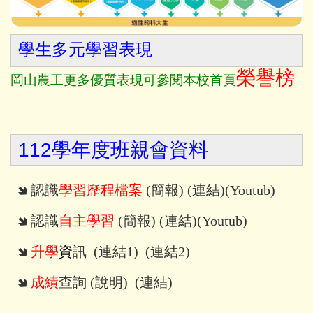
學生多元學習表現
榮譽榜
岡山農工更多優質表現可參閱本校首頁
112學年度班親會資料
🢆 認識
學習歷程檔案
(
簡報
) (
連結
)(
Youtub
)
🢆 認識
自主學習
(
簡報
) (
連結
)
(
Youtub
)
🢆
升學
資
訊 (
連結
1) (
連結
2)
🢆
成績
查詢 (
說明
) (
連結
)