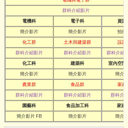
群科介紹影片
電機科
電子科
資訊
簡介影片
簡介影片
拍攝
化工群
土木與建築群
設計
群科介紹影片
群科介紹影片
群科介紹
化工科
建築科
室內空間
簡介影片
簡介影片
簡介
農業群
食品群
家政
群科介紹影片
群科介紹影片
群科介
園藝科
食品加工科
家政
簡介影片
FB
簡介影片
簡介