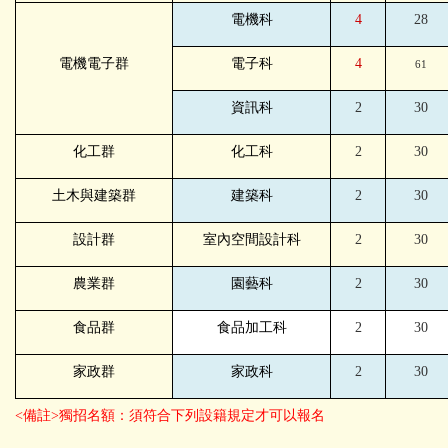
電機科
4
28
電機電子群
電子科
4
61
資訊科
2
30
化工群
化工科
2
30
土木與建築群
建築科
2
30
設計群
室內空間設計科
2
30
農業群
園藝科
2
30
食品群
食品加工科
2
30
家政群
家政科
2
30
<備註>獨招名額：須符合下列設籍規定才可以報名