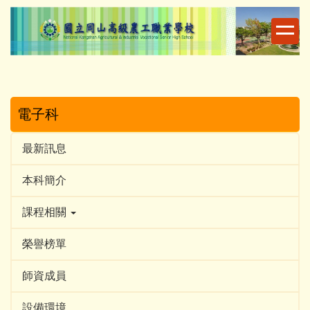
跳
到
主
要
內
容
區
電子科
最新訊息
本科簡介
課程相關
榮譽榜單
師資成員
設備環境