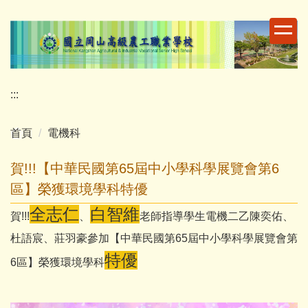
跳
到
主
要
內
容
:::
區
首頁
電機科
賀!!!【中華民國第65屆中小學科學展覽會第6
區】榮獲環境學科特優
全志仁
白智維
賀!!!
、
老師指導學生電機二乙陳奕佑、
杜語宸、莊羽豪參加【中華民國第65屆中小學科學展覽會第
特優
6區】榮獲環境學科