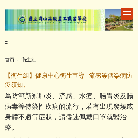
跳
到
主
要
內
容
:::
區
首頁
衛生組
【衛生組】健康中心衛生宣導--流感等傳染病防
疫須知。
為防範新冠肺炎、流感、水痘、腸胃炎及腸
病毒等傳染性疾病的流行，若有出現發燒或
身體不適等症狀，請儘速佩戴口罩就醫治
療。