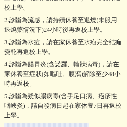
校上學。
2.診斷為流感，請持續休養至退燒(未服用
退燒藥情況下)24小時後再返校上學。
3.診斷為水痘，請在家休養至水
疱
完全結痂
變乾再返校上學。
4.診斷為腸胃炎(含諾羅、輪狀病毒)，請在
家休養至症狀(如嘔吐、腹瀉)解除至少48小
時再返校。
5.診斷為疑似腸病毒(含手足口病、
疱
疹性
咽峽炎
)
，請自發病日起在家休養7日再返校
上學。