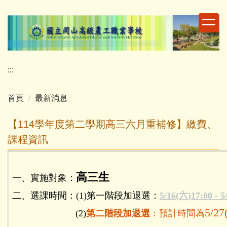
跳
到
主
要
內
容
:::
區
首頁
最新消息
【114學年度第二學期高三六月重補修】繳費、
課程資訊
高三生
一、實施對象：
二、選課時間：(1)第一階段加退選：
5/16(六)
17:00
- 
5/27
(2)
第二階段加退選
：預計時間為