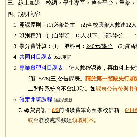
三、線上加退：校網 > 學生專區 > 整合平台 > 重修 >
四、說明內容
1. 開課原則：(1)
必修為主
(2)全校
應修人數達12
2. 班別種類：(1)自學班：15人以下，3節/學分。 (2
3. 學分費計算：(1)一般科目：
240元/學分
(2)實
4.
共同科目課表
0526更新
5.
專業實習科目課表
，
待人數確認後，再由科上安
預計5/26(三)公告課表。
請於
第一階段先行加
二階段系統將不會出現)。如
課表公告後與其
6.
確定開班課程
確認後更新
7. 繳費資訊：
6/5
前將繳費單寄至學校信箱，
6/14
或
至教務處課務組
領取紙本
。