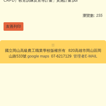
CRPD）教育訓練及宣導計畫」實施計畫.pdf
瀏覽數:
155
友善列印
:::
國立岡山高級農工職業學校版權所有 820高雄市岡山區岡
山路533號
google maps
07-6217129
管理者E-MAIL