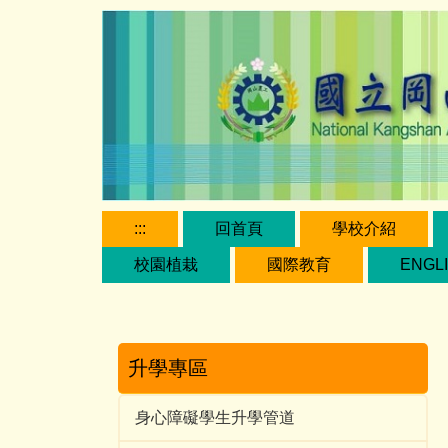
跳
到
主
要
內
容
區
:::
回首頁
學校介紹
校園植栽
國際教育
ENGL
升學專區
身心障礙學生升學管道