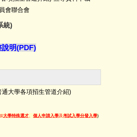
員會聯合會
系統
)
明(PDF)
普通大學各項招生管道介紹)
加
大學特殊選才
、
個人申請入學
及
考試入學分發入學
)