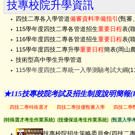
技專校院升學資訊
四技二專各入學管道
備審資料準備指引
(甄審
115學年度四技二專各管道招生
重要日程
表
(
116學年度四技二專各管道招生
重要日程
表
(
115學年度四技二專升學
重要日程
簡表
(
岡山
技術型高中學生升學管道
115學年度四技二專統一入學測驗考試大綱
(
★115技專校院考試及招生制度說明簡報(P
四技二專
特殊選才
四技二專技優
甄審
入學
四技二專
(
特殊選才考生作業系統
)
(
技優保送考生作業系統
)
(
甄選入學
技
專校院招生策略委員會
(
四技二