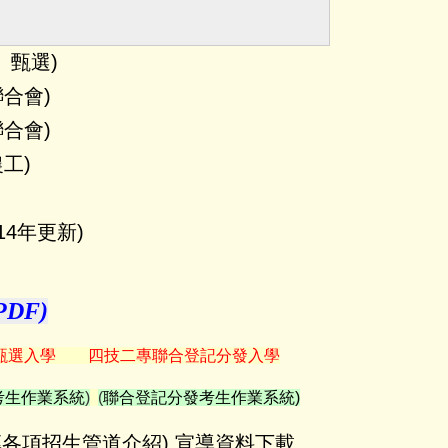
、甄選)
聯合會)
聯合會)
農工
)
114年更新)
DF)
甄選入學
四技二專聯合登記分發入學
考生作業系統
)
(
聯合登記分發考生作業系統
)
專各項招生管道介紹
)
宣導資料下載