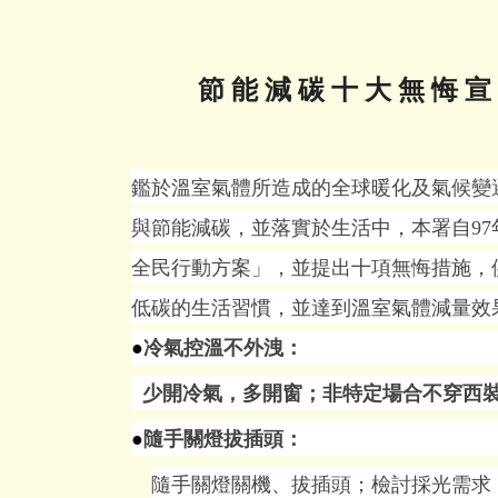
節 能 減 碳 十 大 無 悔 宣
鑑於溫室氣體所造成的全球暖化及氣候變
與節能減碳，並落實於生活中，本署自
97
全民行動方案」，並提出十項無悔措施，
低碳的生活習慣，並達到溫室氣體減量效
●
冷氣控溫不外洩：
少開冷氣，多開窗；非特定場合不穿西
●
隨手關燈拔插頭：
隨手關燈關機、拔插頭；檢討採光需求