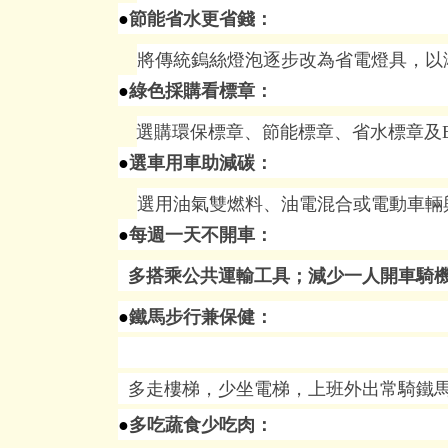
●
節能省水更省錢：
將傳統鎢絲燈泡逐步改為省電燈具，以
●
綠色採購看標章：
選購環保標章、節能標章、省水標章及
●
選車用車助減碳：
選用油氣雙燃料、油電混合或電動車輛
●
每週一天不開車：
多搭乘公共運輸工具；減少一人開車騎機
●
鐵馬步行兼保健：
多走樓梯，少坐電梯，上班外出常騎鐵馬
●
多吃蔬食少吃肉：