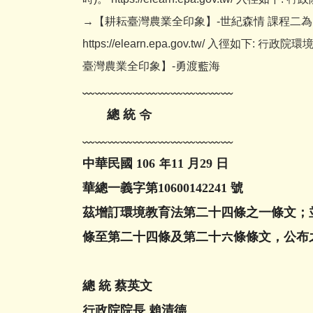
→【耕耘臺灣農業全印象】-世紀森情 課程二為
https://elearn.epa.gov.tw/ 入
臺灣農業全印象】-勇渡藍海
﹏﹏﹏﹏﹏﹏﹏﹏﹏﹏﹏﹏
總 統 令
﹏﹏﹏﹏﹏﹏﹏﹏﹏﹏﹏﹏
中華民國 106 年11 月29 日
華總一義字第10600142241 號
茲增訂環境教育法第二十四條之一條文；
條至
第二十四條及第二十六條條文，公布
總 統 蔡英文
行政院院長 賴清德