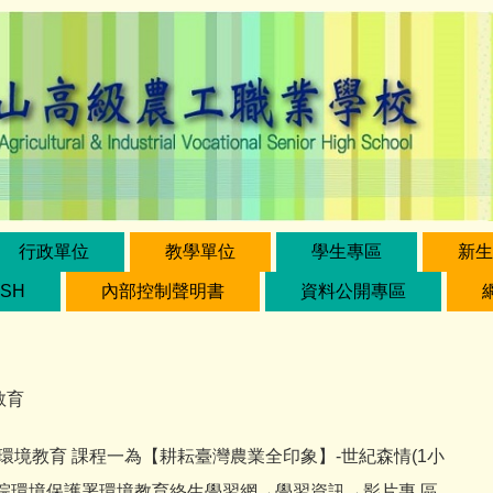
行政單位
教學單位
學生專區
新生
ISH
內部控制聲明書
資料公開專區
教育
gov.tw/ 環境教育 課程一為【耕耘臺灣農業全印象】-世紀森情(1小
/ 入徑如下: 行政院環境保護署環境教育終生學習網→學習資訊→影片專 區