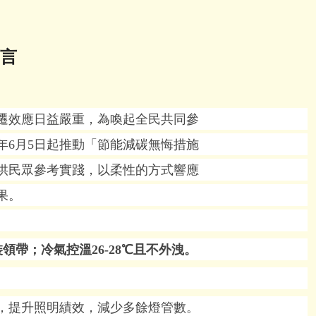
 言
遷效應日益嚴重，為喚起全民共同參
年
6
月
5
日起推動「節能減碳無悔措施
供民眾參考實踐，以柔性的方式響應
果。
裝領帶；冷氣控溫
26-28
℃且不外洩。
，提升照明績效，減少多餘燈管數。