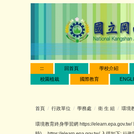
跳
到
主
要
內
容
區
:::
回首頁
學校介紹
校園植栽
國際教育
ENGL
首頁
行政單位
學務處
衛 生 組
環境
環境教育終身學習網 https://elearn.epa.
時)。 https://elearn.epa.gov.tw