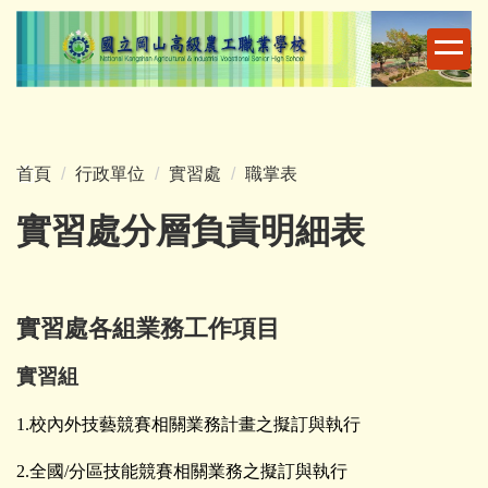
跳
到
主
要
內
容
首頁
行政單位
實習處
職掌表
區
實習處分層負責明細表
實習處各組業務工作項目
實習組
1.校內外技藝競賽相關業務計畫之擬訂與執行
2.全國/分區技能競賽相關業務之擬訂與執行