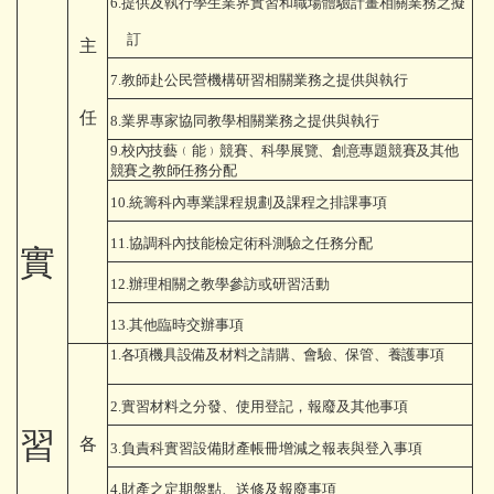
6.
提供及執行學生業界實習和職場體驗計畫相關業務之擬
訂
主
7.
教師赴公民營機構研習相關業務之提供與執行
任
8.
業界專家協同教學相關業務之提供與執行
9.
校
內技藝﹙能﹚競賽、科學展覽、創意專題競賽及其他
競賽之教師
任務分配
10.
統籌科內專業課程規劃及課程之排課事項
11.
協調科內技能檢定術科測驗之任務分配
實
12.
辦理相關之教學參訪或研習活動
13.
其他臨時交辦事項
1.
各項機具設備及材料之請購、會驗、保管、養護
事項
2.
實習材料之分發、使用登記，報廢及其他事項
習
各
3
.
負責科實習設備財產帳冊增減之報表與登入事項
4.
財產之定期盤點、送修及報廢事項