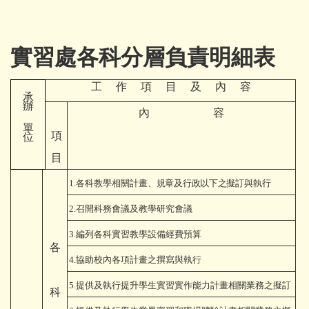
實習處各科分層負責明細表
工 作 項 目 及 內 容
承
辦
內 容
單
項
位
目
1.
各科教學相關計畫
、規章及行政以下之
擬訂與執行
2.
召開科務會議及教學研究會議
3.
編列各科實習教學設備經費預算
各
4.
協助校內各項計畫之撰寫與執行
5.
提供及執行提升學生實習實作能力計畫相關業務之擬訂
科