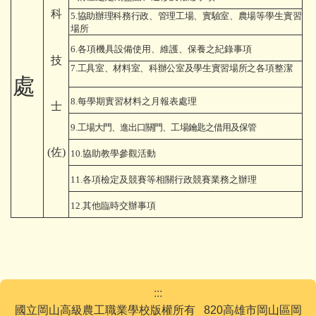
科
5.
協助辦理科務行政、管理工場、實驗室、農場等
學生實習
場所
6.
各項機具設備使用、維護、保養之紀錄事項
技
7.
工具室、材料室、科辦公室及學生實習場所之各
項整潔
處
8.
每學期實習材料之月報表處理
士
9.
工場大門、進出口關門、工場鑰匙之借用及保管
(
佐)
10.
協助教學參觀活動
11.
各項檢定及競賽等相關行政競賽業務之辦理
12.
其他臨時交辦事項
:::
國立岡山高級農工職業學校版權所有 820高雄市岡山區岡