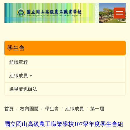
跳
到
主
要
內
容
區
學生會
組織章程
組織成員
選舉罷免辦法
首頁
校內團體
學生會
組織成員
第一屆
國立岡山高級農工職業學校107學年度學生會組