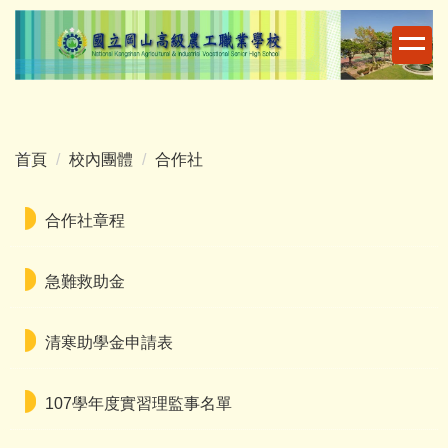
跳
到
主
要
內
容
首頁
校內團體
合作社
區
合作社章程
急難救助金
清寒助學金申請表
107學年度實習理監事名單