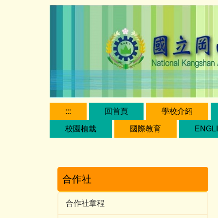
跳
到
主
要
內
容
區
:::
回首頁
學校介紹
校園植栽
國際教育
ENGL
合作社
合作社章程