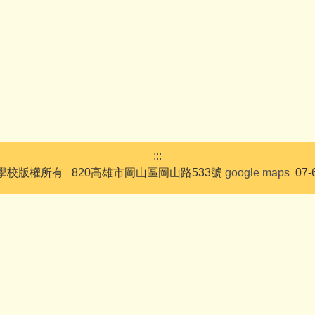
:::
校版權所有 820高雄市岡山區岡山路533號
google maps
07-