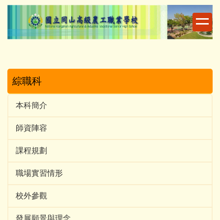
跳
到
主
要
內
容
區
綜職科
本科簡介
師資陣容
課程規劃
職場實習情形
校外參觀
發展願景與理念