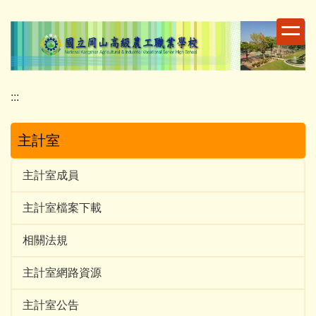
跳
到
主
要
內
容
:::
區
主計室
主計室成員
主計室檔案下載
相關法規
主計室網路資源
主計室公告