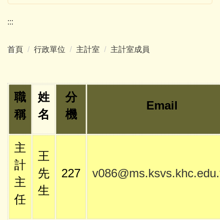
:::
首頁
行政單位
主計室
主計室成員
職
姓
分
Email
稱
名
機
主
王
計
先
227
v086@ms.ksvs.khc.edu.
主
生
任