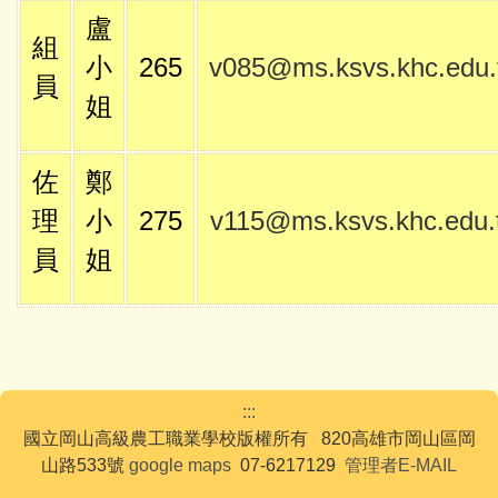
盧
組
小
265
v085@ms.ksvs.khc.edu.
員
姐
佐
鄭
理
小
275
v115@ms.ksvs.khc.edu.
員
姐
:::
國立岡山高級農工職業學校版權所有 820高雄市岡山區岡
山路533號
google maps
07-6217129
管理者E-MAIL