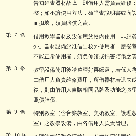
告知經查器材故障，則借用人需負責維修
整；如不諳使用方法，須詳查說明書或向
而損壞，須負賠償之責。
第 7
條
借用教學器材及設備應於校內使用，非經
外。器材設備經准借出校外使用者，應妥
不能正常使用者，須負修繕或損害賠償之
第 8
條
教學設備使用後請整理好再歸還，若係人
由借用人負責維修費用，所借器材若遺失
復，則由借用人自購相同品牌及功能之教
照價賠償。
第 9
條
特別教室（含音樂教室、美術教室、護理
室）之教學設備，由各借用人負責管理。
第 10
條