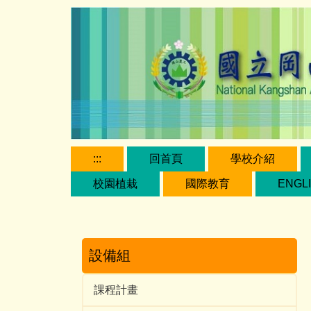
跳
到
主
要
內
容
區
:::
回首頁
學校介紹
校園植栽
國際教育
ENGL
設備組
課程計畫