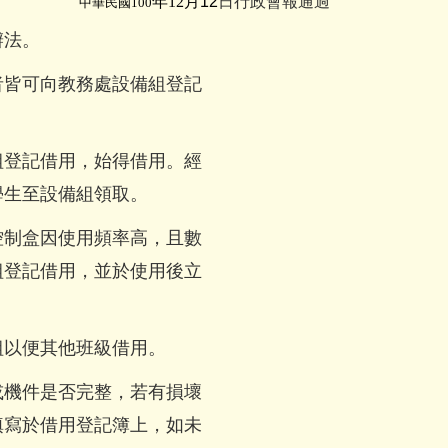
年12
月12
日行政會報通過
中華民國100
辦法。
者皆可向教務處設備組登記
組登記借用，始得借用。經
學生至設備組領取。
控制盒因使用頻率高，且數
組登記借用，並於使用後立
組以便其他班級借用。
或機件是否完整，若有損壞
填寫於借用登記簿上，如未