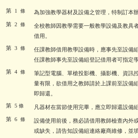
第 1
條
為加強教學器材及設備之管理，特制訂本
第 2
條
全校教師因教學需要一般教學設備及教具
借用。
第 3
條
任課教師借用教學設備時，應事先至設備
任課教師事先至設備組登記借用者可指定
第 4
條
筆記型電腦、單槍投影機、攝影機、資訊
量有限，欲借用之教師請於上課前至設備
即歸還。
第 5
條
凡器材在當節使用完畢，應立即歸還設備
第 6
條
設備使用前後，務必請借用教師檢查內外
或缺失，請告知設備組連絡廠商維修，並