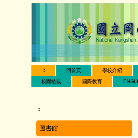
跳
到
主
要
內
容
區
:::
回首頁
學校介紹
校園植栽
國際教育
ENGL
:::
圖書館