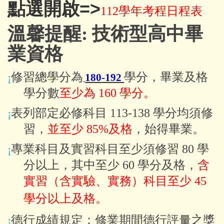
點選開啟=>
112學年考程日程表
溫馨提醒
: 技術型高中畢
業資格
修習總學分
為
學分，畢業及格
¡
180-192
學分數
至少為
160
學分。
表列部定必修科目
113-138
學分均須修
¡
習，
並至少
85%
及格
，始得畢業。
專業科目及實習科目至少須修習
80
學
¡
分以上，其中至少
60
學分及格，
含
實習
（含
實驗、實務）科目至少
45
學分以上及格
。
德行成績規定：修業期間德行評量之獎
¡