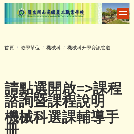
跳
到
主
要
內
容
首頁
教學單位
機械科
機械科升學資訊管道
區
請點選開啟=>
課程
諮詢暨課程說明
機械科選課輔導手
冊