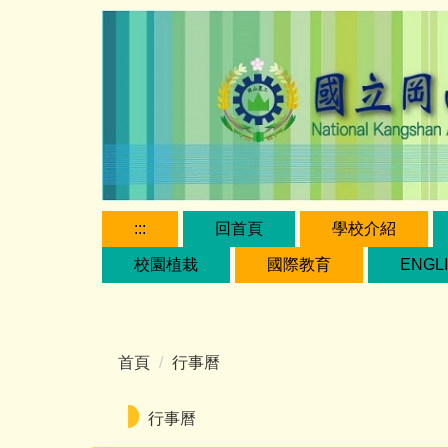
跳
到
主
要
內
容
區
:::
回首頁
學校介紹
校園植栽
國際教育
ENGL
首頁
行事曆
行事曆