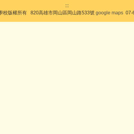
:::
校版權所有 820高雄市岡山區岡山路533號
google maps
07-