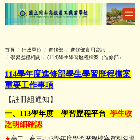
跳
到
主
要
內
容
首頁
行政單位
進修部
進修部實用資訊
區
學習歷程相關
(114)學生學習歷程檔案（進修部）
114
學年度進修部學生學習歷程檔案
重要工作事項
【註冊組通知】
一、113學年度 學習歷程平台
學生收
訖明細確認
★
高二、高三-113學年度學習歷程檔案資料勾選