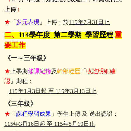
上傳
)
★
「
多元表現
」上傳：於
115年7月31日止
二、
114
學年度 第二學期 學習歷程
重
要工作
《一～三年級》
★
上學期
修課紀錄
及
幹部經歷
「
收訖明細確
認
」期程：
115年3月3日起 至 115年3月13日止
《三年級》
★
「
課程學習成果
」學生上傳 及 送出認證：
115年3月16日起 至 115年5月10日止