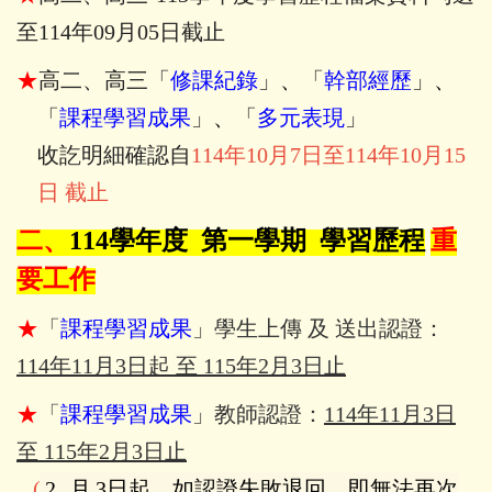
至114年09月05日截止
★
高二、高三「
修課紀錄
」
、
「
幹部經歷
」
、
「
課程學習成果
」
、
「
多元表現
」
收訖明細確認自
114
年10月7日至114年10月15
日 截止
二、
114
學年度 第一學期 學習歷程
重
要工作
★
「
課程學習成果
」學生上傳 及 送出認證：
114年11月3日起 至 115年2月3日止
★
「
課程學習成果
」教師認證：
114年11月3日
至 115年2月3日止
(
2
月
3日起，如認證失敗退回，即無法再次