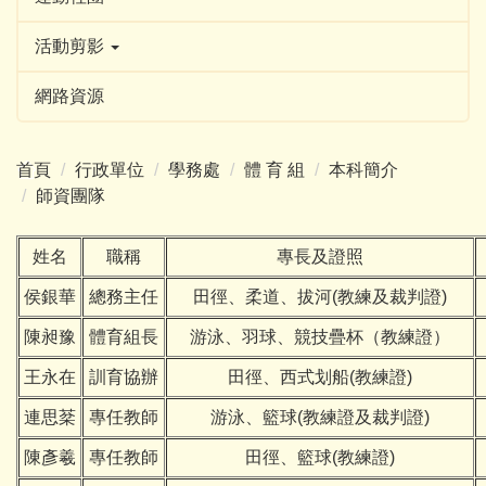
活動剪影
網路資源
首頁
行政單位
學務處
體 育 組
本科簡介
師資團隊
姓名
職稱
專長及證照
侯銀華
總務主任
田徑、柔道、拔河(教練及裁判證)
陳昶豫
體育組長
游泳、羽球、競技疊杯（教練證）
王永在
訓育協辦
田徑、西式划船(教練證)
連思棻
專任教師
游泳、籃球(教練證及裁判證)
陳彥羲
專任教師
田徑、籃球(教練證)