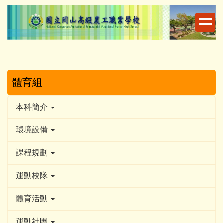
跳
到
主
要
內
容
區
體育組
本科簡介
環境設備
課程規劃
運動校隊
體育活動
運動社團