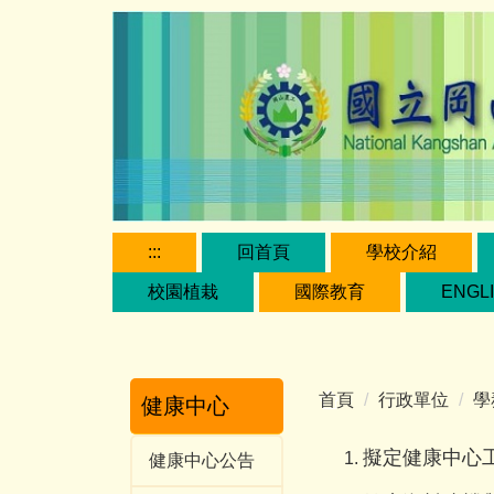
跳
到
主
要
內
容
區
:::
回首頁
學校介紹
校園植栽
國際教育
ENGL
首頁
行政單位
學
健康中心
擬定健康中心
健康中心公告