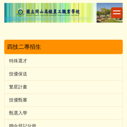
跳
到
主
要
內
容
區
四技二專招生
特殊選才
技優保送
繁星計畫
技優甄審
甄選入學
聯合登記分發