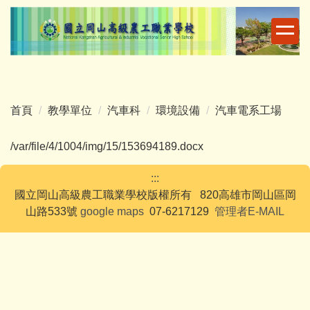
跳
到
主
要
內
容
首頁
教學單位
汽車科
環境設備
汽車電系工場
區
/var/file/4/1004/img/15/153694189.docx
:::
國立岡山高級農工職業學校版權所有 820高雄市岡山區岡
山路533號
google maps
07-6217129
管理者E-MAIL