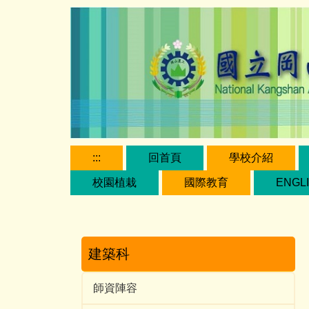
跳
到
主
要
內
容
區
:::
回首頁
學校介紹
校園植栽
國際教育
ENGL
建築科
師資陣容