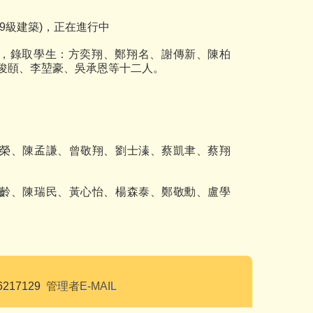
09
級建築
)
，正在進行中
，錄取學生：方奕翔、鄭翔名、謝傳新、陳柏
俊頤、李堃豪、吳承恩等十二人。
榮、陳孟謙、曾敬翔、劉士溱、蔡凱聿、蔡翔
齡、陳瑞民、黃心怡、楊森泰、鄭敬勳、盧學
6217129
管理者E-MAIL