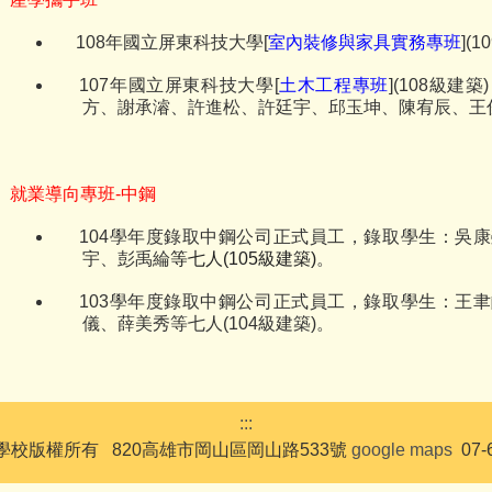
108
年國立屏東科技大學
[
室內裝修與家具實務專班
](1
107
年國立屏東科技大學
[
土木工程專班
](108
級建築
)
方、謝承濬、許進松、許廷宇、邱玉坤、陳宥辰、王
就業導向專班
-
中鋼
104
學年度
錄取中鋼公司正式員工，錄取學生：吳康
宇、彭禹綸
等七人
(105
級建築
)
。
103
學年度錄取中鋼公司正式員工，錄取學生：王聿
儀、薛美秀等七人
(104
級建築
)
。
:::
校版權所有 820高雄市岡山區岡山路533號
google maps
07-