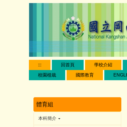
跳
到
主
要
內
容
區
:::
回首頁
學校介紹
校園植栽
國際教育
ENGL
體育組
本科簡介