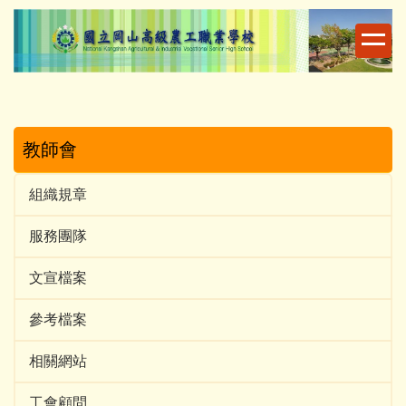
跳
到
主
要
內
容
區
教師會
組織規章
服務團隊
文宣檔案
參考檔案
相關網站
工會顧問