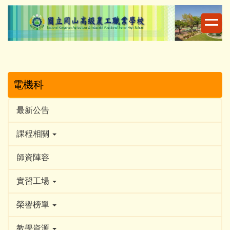
跳
到
主
要
內
容
區
電機科
最新公告
課程相關
師資陣容
實習工場
榮譽榜單
教學資源