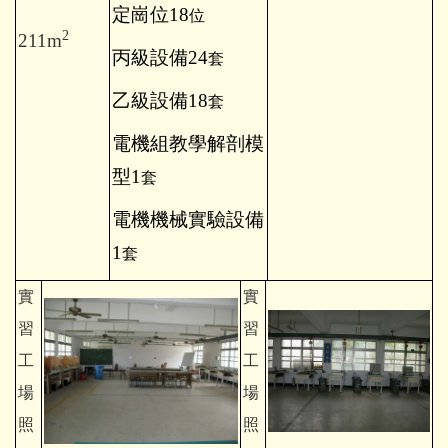
定崗位18
位
2
211m
丙級設備24
套
乙級設備18
套
電機組教學解剖模
型1
套
電機機械實驗設備
1
套
實
實
習
習
工
工
場
場
照
照