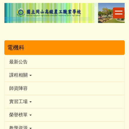
跳
到
主
要
內
容
區
電機科
最新公告
課程相關
師資陣容
實習工場
榮譽榜單
教學資源