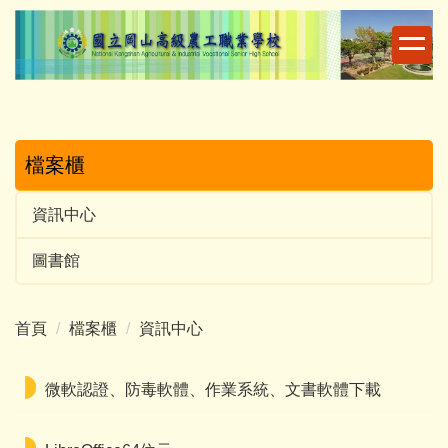
跳
到
主
要
內
容
區
檔案櫃
資訊中心
圖書館
首頁
檔案櫃
資訊中心
微軟認證、防毒軟體、作業系統、文書軟體下載