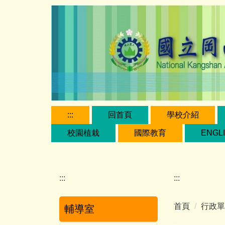
跳
到
主
要
內
容
區
:::
回首頁
學校介紹
校園植栽
國際教育
ENGL
:::
:::
首頁
行政單
輔導室