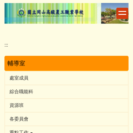
跳
到
主
要
內
容
:::
區
輔導室
處室成員
綜合職能科
資源班
各委員會
重點工作