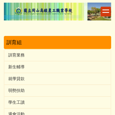
跳
到
主
要
內
容
區
訓育組
訓育業務
新生輔導
就學貸款
弱勢扶助
學生工讀
週會活動