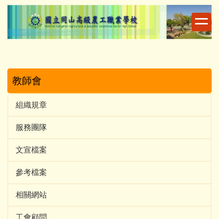
跳
到
主
要
內
容
區
教師會
組織規章
服務團隊
文宣檔案
參考檔案
相關網站
工會顧問