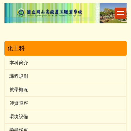
跳
到
主
要
內
容
區
化工科
本科簡介
課程規劃
教學概況
師資陣容
環境設備
榮譽榜單