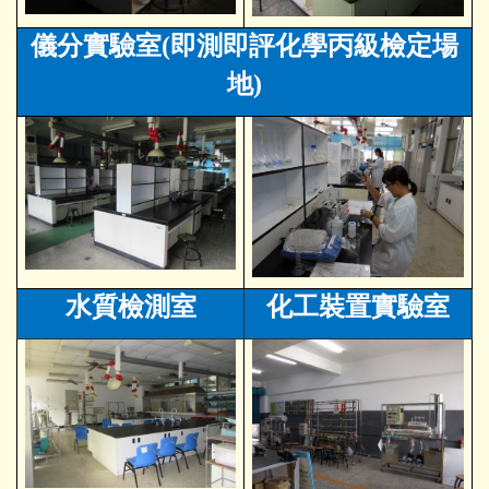
儀分實驗室(即測即評化學丙級檢定場
地)
水質檢測室
化工裝置實驗室