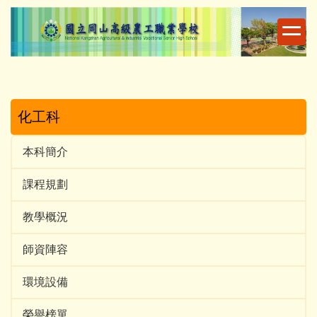
跳
到
主
要
內
容
區
化工科
本科簡介
課程規劃
教學概況
師資陣容
環境設備
榮譽榜單