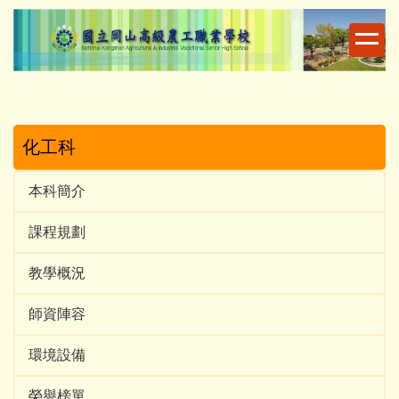
跳
到
主
要
內
容
區
化工科
本科簡介
課程規劃
教學概況
師資陣容
環境設備
榮譽榜單