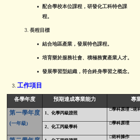
配合學校本位課程，研發化工科特色課
程。
長程目標
結合地區產業，發展特色課程。
培育樂於服務社會、積極務實產業人才。
發展學習型組織，符合終身學習之概念。
工作項目
各學年度
預期達成專業能力
專
□學科原理 □術
第一學年度
1
、化學丙級證照
(
一年級)
□學科原理
2
、化工丙級學科
□術科操作