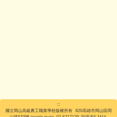
:::
國立岡山高級農工職業學校版權所有 820高雄市岡山區岡
山路533號
google maps
07-6217129
管理者E-MAIL