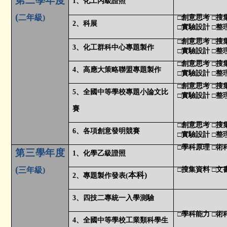
第二學年度
1
、化工丙級證照
(
二年級)
□創意思考 □搜
2
、科展
□實驗設計 □整
□創意思考 □搜
3
、化工群科中心專題製作
□實驗設計 □整
□創意思考 □搜
4
、高應大策略聯盟專題製作
□實驗設計 □整
□創意思考 □搜
5
、全國中等學校專題小論文比
□實驗設計 □整
賽
□創意思考 □搜
6
、各項創意發明競賽
□實驗設計 □整
□學科原理 □術
第三學年度
1
、化學乙級證照
(
三年級)
□搜集資料 □文
本科)
2
、專題製作發表(
3
、四技二專統一入學測驗
□學科能力 □
4
、全國中等學校工業類科學生