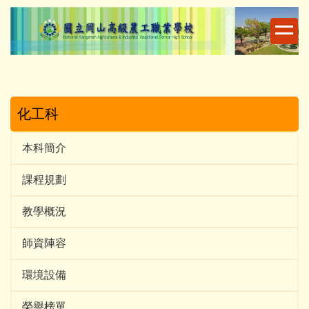
跳
到
主
要
內
容
區
化工科
本科簡介
課程規劃
教學概況
師資陣容
環境設備
榮譽榜單