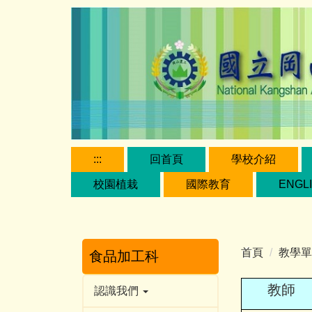
跳
到
主
要
內
容
區
:::
回首頁
學校介紹
校園植栽
國際教育
ENGL
首頁
教學單
食品加工科
教師
認識我們