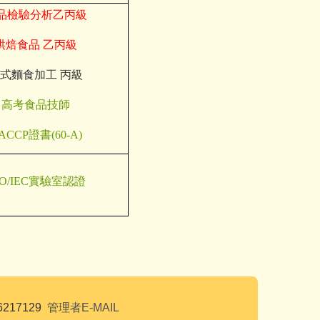
品檢驗分析乙丙級
烘焙食品 乙丙級
式麵食加工
丙級
高考食品技師
ACCP證書(60-A)
SO/IEC實驗室認證
6217129
管理者E-MAIL