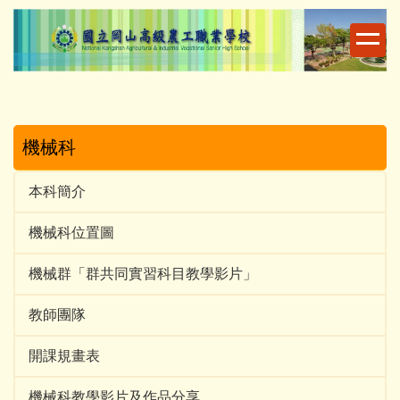
跳
到
主
要
內
容
區
機械科
本科簡介
機械科位置圖
機械群「群共同實習科目教學影片」
教師團隊
開課規畫表
機械科教學影片及作品分享