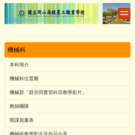
跳
到
主
要
內
容
區
機械科
本科簡介
機械科位置圖
機械群「群共同實習科目教學影片」
教師團隊
開課規畫表
機械科教學影片及作品分享