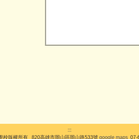
:::
校版權所有 820高雄市岡山區岡山路533號
google maps
07-