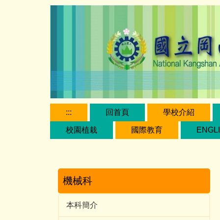
跳
到
主
要
內
容
區
:::
回首頁
學校介紹
校園植栽
國際教育
ENGL
機械科
本科簡介