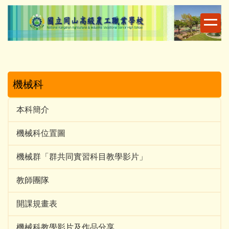
跳
到
主
要
內
容
區
機械科
本科簡介
機械科位置圖
機械群「群共同實習科目教學影片」
教師團隊
開課規畫表
機械科教學影片及作品分享